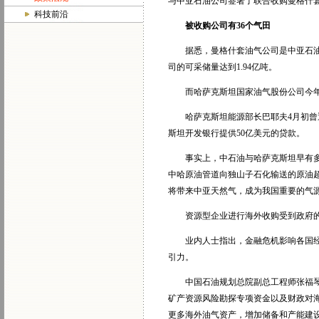
与中亚石油公司签署了联合收购曼格什
科技前沿
被收购公司有36个气田
据悉，曼格什套油气公司是中亚石油公
司的可采储量达到1.94亿吨。
而哈萨克斯坦国家油气股份公司今年1
哈萨克斯坦能源部长巴耶夫4月初曾透
斯坦开发银行提供50亿美元的贷款。
事实上，中石油与哈萨克斯坦早有多项能
中哈原油管道向独山子石化输送的原油超
将带来中亚天然气，成为我国重要的气
资源型企业进行海外收购受到政府的鼓
业内人士指出，金融危机影响各国经济
引力。
中国石油规划总院副总工程师张福琴表
矿产资源风险勘探专项资金以及财政对海
更多海外油气资产，增加储备和产能建